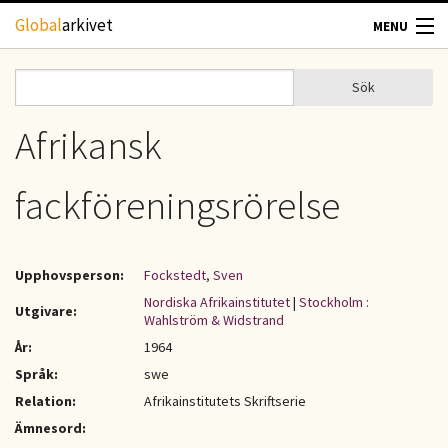
Hoppa till huvudinnehåll
Global
arkivet
MENU
TIDSKRIFTER
Sök
Sök
Sökformulär
GEOGRAFI
Afrikansk
UTBLICK
fackföreningsrörelse
UPPHOVSRÄTT
Upphovsperson:
Fockstedt, Sven
OM OSS
Nordiska Afrikainstitutet
|
Stockholm :
Utgivare:
Wahlström & Widstrand
KONTAKT
År:
1964
Språk:
swe
Relation:
Afrikainstitutets Skriftserie
Ämnesord: