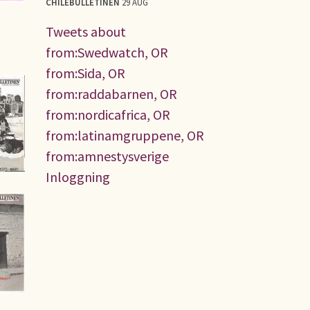
CHILEBULLETINEN
29 AUG
Tweets about
from:Swedwatch, OR
from:Sida, OR
from:raddabarnen, OR
from:nordicafrica, OR
from:latinamgruppene, OR
from:amnestysverige
Inloggning