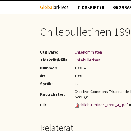
Hoppa till huvudinnehåll
Global
arkivet
TIDSKRIFTER
GEOGRAF
Chilebulletinen 199
Utgivare:
Chilekommittén
Tidskrift/källa:
Chilebulletinen
Nummer:
1991:4
År:
1991
Språk:
sv
Creative Commons Erkännande-I
Rättigheter:
Sverige
Fil:
chilebulletinen_1991_4_.pdf
(
Relaterat