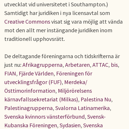
utvecklat vid universitetet i Southampton.)
Samtidigt har juridiken i nya licensavtal som
Creative Commons
visat sig vara möjlig att vända
mot den allt mer instängande juridiken inom
traditionell upphovsrätt.
De deltagande föreningarna och tidskrifterna är
just nu:
Afrikagrupperna
,
Arbetaren
,
ATTAC
,
bis
,
FIAN
,
Fjärde Världen
,
Föreningen för
utvecklingsfrågor (FUF)
,
Merdeka/
Östtimorinformation
,
Miljörörelsens
kärnavfallssekretariat (Milkas)
,
Palestina Nu
,
Palestinagrupperna
,
Svalorna Latinamerika
,
Svenska kvinnors vänsterförbund
,
Svensk-
Kubanska Föreningen
,
Sydasien
,
Svenska