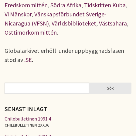
Fredskommittén
,
Södra Afrika
,
Tidskriften Kuba
,
Vi Mänskor
,
Vänskapsförbundet Sverige-
Nicaragua (VFSN)
,
Världsbiblioteket
,
Västsahara
,
Östtimorkommittén
.
Globalarkivet erhöll under uppbyggnadsfasen
stöd av
.SE
.
Sök
Sök
SÖKFORMULÄR
SENAST INLAGT
Chilebulletinen 1991:4
CHILEBULLETINEN
29 AUG