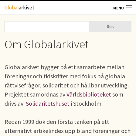
Hoppa till huvudinnehåll
Global
arkivet
MENU
TIDSKRIFTER
Sök
Sök
Sökformulär
GEOGRAFI
Om Globalarkivet
UTBLICK
Globalarkivet bygger på ett samarbete mellan
UPPHOVSRÄTT
föreningar och tidskrifter med fokus på globala
rättvisefrågor, solidaritet och hållbar utveckling.
OM OSS
Projektet samordnas av
Världsbiblioteket
som
drivs av
Solidaritetshuset
i Stockholm.
KONTAKT
Redan 1999 dök den första tanken på ett
alternativt artikelindex upp bland föreningar och