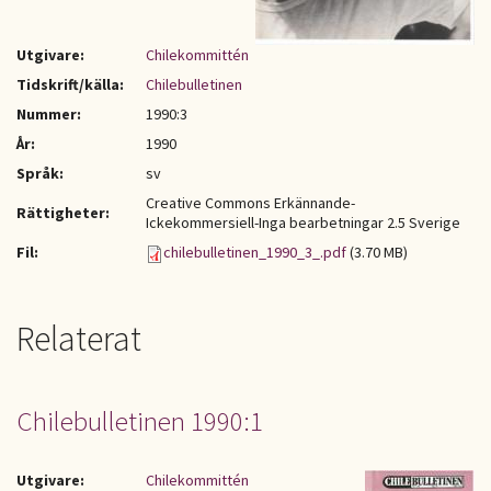
Utgivare:
Chilekommittén
Tidskrift/källa:
Chilebulletinen
Nummer:
1990:3
År:
1990
Språk:
sv
Creative Commons Erkännande-
Rättigheter:
Ickekommersiell-Inga bearbetningar 2.5 Sverige
Fil:
chilebulletinen_1990_3_.pdf
(3.70 MB)
Relaterat
Chilebulletinen 1990:1
Utgivare:
Chilekommittén