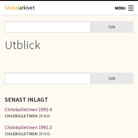
Hoppa till huvudinnehåll
Global
arkivet
MENU
TIDSKRIFTER
Sök
Sök
Sökformulär
GEOGRAFI
Utblick
UTBLICK
UPPHOVSRÄTT
Sök
Sök
SÖKFORMULÄR
OM OSS
SENAST INLAGT
KONTAKT
Chilebulletinen 1991:4
CHILEBULLETINEN
29 AUG
Chilebulletinen 1991:3
CHILEBULLETINEN
29 AUG