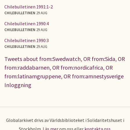
Chilebulletinen 1991:1-2
CHILEBULLETINEN
29 AUG
Chilebulletinen 1990:4
CHILEBULLETINEN
29 AUG
Chilebulletinen 1990:3
CHILEBULLETINEN
29 AUG
Tweets about from:Swedwatch, OR from:Sida, OR
from:raddabarnen, OR from:nordicafrica, OR
from:latinamgruppene, OR from:amnestysverige
Inloggning
Globalarkivet drivs av Världsbiblioteket i Solidaritetshuset i
Stockholm.
Läs mer
om oss eller
kontakta oss
.