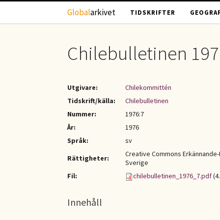
Hoppa till huvudinnehåll
Global
arkivet
TIDSKRIFTER
GEOGRAF
Chilebulletinen 197
Utgivare:
Chilekommittén
Tidskrift/källa:
Chilebulletinen
Nummer:
1976:7
År:
1976
Språk:
sv
Creative Commons Erkännande-I
Rättigheter:
Sverige
Fil:
chilebulletinen_1976_7.pdf
(4
Innehåll