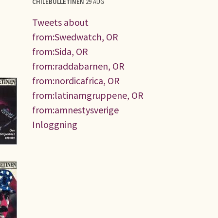
CHILEBULLETINEN
29 AUG
Tweets about
from:Swedwatch, OR
from:Sida, OR
from:raddabarnen, OR
from:nordicafrica, OR
from:latinamgruppene, OR
from:amnestysverige
Inloggning