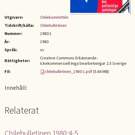
Utgivare:
Chilekommittén
Tidskrift/källa:
Chilebulletinen
Nummer:
1980:1
År:
1980
Språk:
sv
Creative Commons Erkännande-
Rättigheter:
Ickekommersiell-Inga bearbetningar 2.5 Sverige
Fil:
chilebulletinen_1980-1.pdf
(5.64 MB)
Innehåll:
Relaterat
Chilebulletinen 1980:4-5