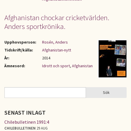
Afghanistan chockar cricketvärlden.
Anders sportkrönika.
Upphovsperson:
Rosén, Anders
Tidskrift/källa:
Afghanistan-nytt
År:
2014
Ämnesord:
Idrott och sport
,
Afghanistan
Sök
Sök
SÖKFORMULÄR
SENAST INLAGT
Chilebulletinen 1991:4
CHILEBULLETINEN
29 AUG