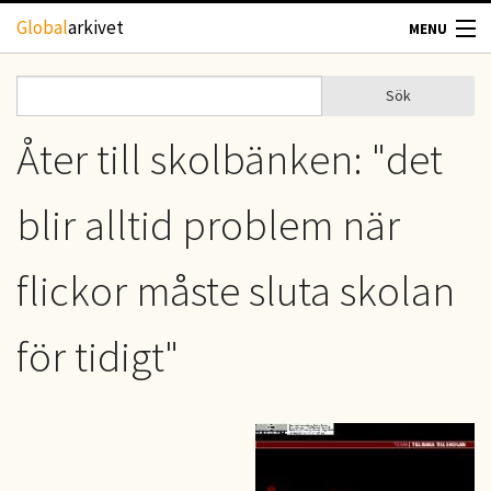
Hoppa till huvudinnehåll
Global
arkivet
MENU
TIDSKRIFTER
Sök
Sök
Sökformulär
GEOGRAFI
Åter till skolbänken: "det
UTBLICK
blir alltid problem när
UPPHOVSRÄTT
flickor måste sluta skolan
OM OSS
för tidigt"
KONTAKT