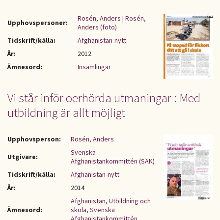
Rosén, Anders
|
Rosén,
Upphovspersoner:
Anders (foto)
Tidskrift/källa:
Afghanistan-nytt
År:
2012
Ämnesord:
Insamlingar
Vi står inför oerhörda utmaningar : Med
utbildning är allt möjligt
Upphovsperson:
Rosén, Anders
Svenska
Utgivare:
Afghanistankommittén (SAK)
Tidskrift/källa:
Afghanistan-nytt
År:
2014
Afghanistan
,
Utbildning och
Ämnesord:
skola
,
Svenska
Afghanistankommittén