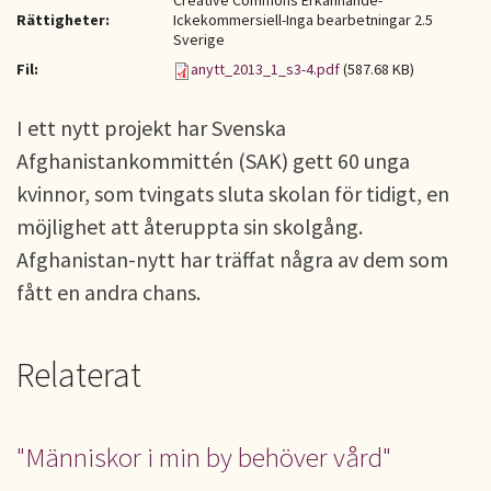
Creative Commons Erkännande-
Rättigheter:
Ickekommersiell-Inga bearbetningar 2.5
Sverige
Fil:
anytt_2013_1_s3-4.pdf
(587.68 KB)
I ett nytt projekt har Svenska
Afghanistankommittén (SAK) gett 60 unga
kvinnor, som tvingats sluta skolan för tidigt, en
möjlighet att återuppta sin skolgång.
Afghanistan-nytt har träffat några av dem som
fått en andra chans.
Relaterat
"Människor i min by behöver vård"