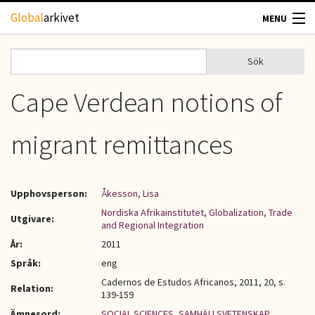
Hoppa till huvudinnehåll
Global
arkivet
MENU
TIDSKRIFTER
Sök
Sök
Sökformulär
GEOGRAFI
Cape Verdean notions of
UTBLICK
migrant remittances
UPPHOVSRÄTT
Upphovsperson:
Åkesson, Lisa
OM OSS
Nordiska Afrikainstitutet, Globalization, Trade
Utgivare:
and Regional Integration
KONTAKT
År:
2011
Språk:
eng
Cadernos de Estudos Africanos, 2011, 20, s.
Relation:
139-159
Ämnesord:
SOCIAL SCIENCES
,
SAMHÄLLSVETENSKAP