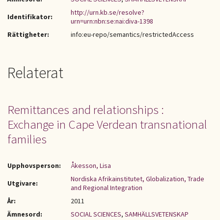
http://urn.kb.se/resolve?
Identifikator:
urn=urn:nbn:se:nai:diva-1398
Rättigheter:
info:eu-repo/semantics/restrictedAccess
Relaterat
Remittances and relationships :
Exchange in Cape Verdean transnational
families
Upphovsperson:
Åkesson, Lisa
Nordiska Afrikainstitutet, Globalization, Trade
Utgivare:
and Regional Integration
År:
2011
Ämnesord:
SOCIAL SCIENCES
,
SAMHÄLLSVETENSKAP