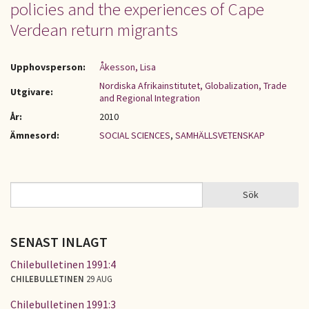
policies and the experiences of Cape
Verdean return migrants
Upphovsperson:
Åkesson, Lisa
Nordiska Afrikainstitutet, Globalization, Trade
Utgivare:
and Regional Integration
År:
2010
Ämnesord:
SOCIAL SCIENCES
,
SAMHÄLLSVETENSKAP
Sök
Sök
SÖKFORMULÄR
SENAST INLAGT
Chilebulletinen 1991:4
CHILEBULLETINEN
29 AUG
Chilebulletinen 1991:3