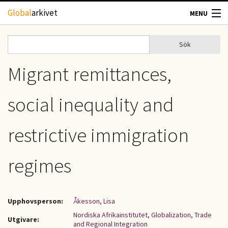
Hoppa till huvudinnehåll
Global
arkivet
MENU
TIDSKRIFTER
Sök
Sök
Sökformulär
GEOGRAFI
Migrant remittances,
UTBLICK
social inequality and
UPPHOVSRÄTT
restrictive immigration
OM OSS
regimes
KONTAKT
Upphovsperson:
Åkesson, Lisa
Nordiska Afrikainstitutet, Globalization, Trade
Utgivare:
and Regional Integration