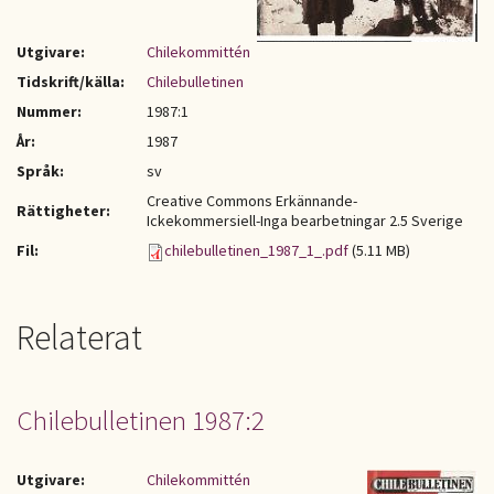
Utgivare:
Chilekommittén
Tidskrift/källa:
Chilebulletinen
Nummer:
1987:1
År:
1987
Språk:
sv
Creative Commons Erkännande-
Rättigheter:
Ickekommersiell-Inga bearbetningar 2.5 Sverige
Fil:
chilebulletinen_1987_1_.pdf
(5.11 MB)
Relaterat
Chilebulletinen 1987:2
Utgivare:
Chilekommittén