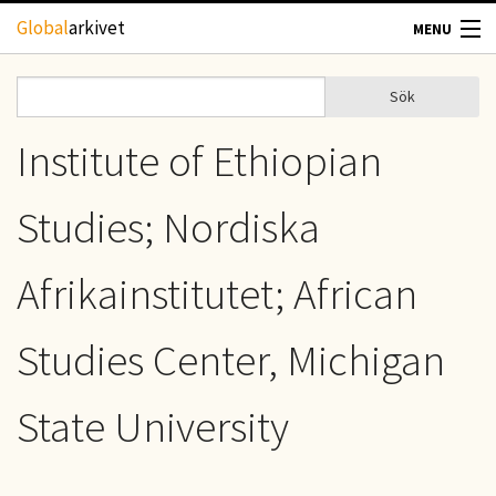
Hoppa till huvudinnehåll
Global
arkivet
MENU
TIDSKRIFTER
Sök
Sök
Sökformulär
GEOGRAFI
Institute of Ethiopian
UTBLICK
Studies; Nordiska
UPPHOVSRÄTT
Afrikainstitutet; African
OM OSS
Studies Center, Michigan
KONTAKT
State University