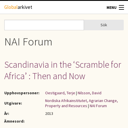
Hoppa till huvudinnehåll
Global
arkivet
MENU
TIDSKRIFTER
Sök
Sök
Sökformulär
GEOGRAFI
NAI Forum
UTBLICK
Scandinavia in the ‘Scramble for
UPPHOVSRÄTT
Africa’ : Then and Now
OM OSS
Upphovspersoner:
Oestigaard, Terje
|
Nilsson, David
KONTAKT
Nordiska Afrikainstitutet, Agrarian Change,
Utgivare:
Property and Resources
|
NAI Forum
År:
2013
Ämnesord: