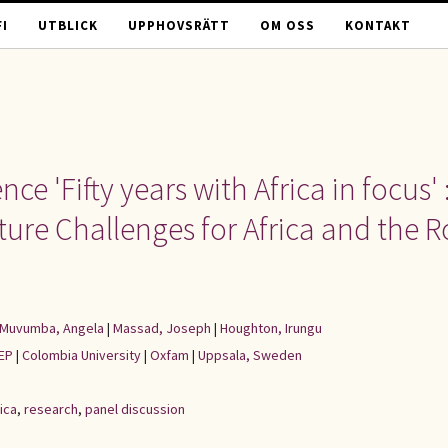
I
UTBLICK
UPPHOVSRÄTT
OM OSS
KONTAKT
e 'Fifty years with Africa in focus' 
ture Challenges for Africa and the R
-Muvumba, Angela
|
Massad, Joseph
|
Houghton, Irungu
EP
|
Colombia University
|
Oxfam
|
Uppsala, Sweden
ica
,
research
,
panel discussion