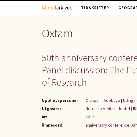
Hoppa till huvudinnehåll
Global
arkivet
TIDSKRIFTER
GEOGRAF
Oxfam
50th anniversary conferenc
Panel discussion: The Fu
of Research
Upphovspersoner:
Olukoshi, Adebayo
|
Ndinga
Utgivare:
Nordiska Afrikainstitutet
|
ID
År:
2012
Ämnesord:
anniversary conference
,
Afr