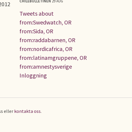
CHILEBULLETINEN
29 AUG
 2012
Tweets about
from:Swedwatch, OR
from:Sida, OR
from:raddabarnen, OR
from:nordicafrica, OR
from:latinamgruppene, OR
from:amnestysverige
Inloggning
s eller
kontakta oss
.