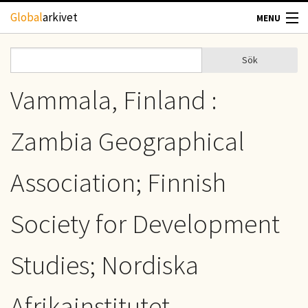
Hoppa till huvudinnehåll
Global
arkivet
MENU
TIDSKRIFTER
Sök
Sök
Sökformulär
GEOGRAFI
Vammala, Finland :
UTBLICK
Zambia Geographical
UPPHOVSRÄTT
Association; Finnish
OM OSS
Society for Development
KONTAKT
Studies; Nordiska
Afrikainstitutet