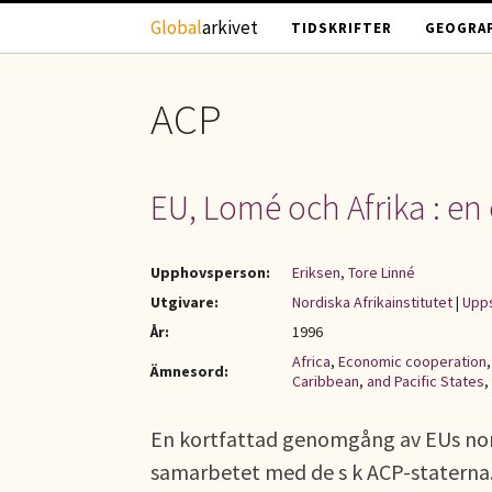
Hoppa till huvudinnehåll
Global
arkivet
TIDSKRIFTER
GEOGRAF
ACP
EU, Lomé och Afrika : en 
Upphovsperson:
Eriksen, Tore Linné
Utgivare:
Nordiska Afrikainstitutet
|
Upps
År:
1996
Africa
,
Economic cooperation
Ämnesord:
Caribbean
,
and Pacific States
,
En kortfattad genomgång av EUs nor
samarbetet med de s k ACP-staterna.