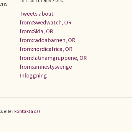
CHILEBULLETINEN
29 AUG
ens
Tweets about
from:Swedwatch, OR
from:Sida, OR
from:raddabarnen, OR
from:nordicafrica, OR
from:latinamgruppene, OR
from:amnestysverige
Inloggning
s eller
kontakta oss
.