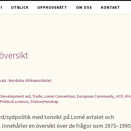
I
UTBLICK
UPPHOVSRÄTT
OM OSS
KONTAKT
översikt
ala : Nordiska Afrikainstitutet
,
Development aid
,
Trade
,
Lomé Convention
,
European Community
,
ACP
,
Afr
Political science
,
Statsvetenskap
d/sydpolitik med tonvikt på Lomé avtalet och
 Innehåller en översikt över de frågor som 1975–1995