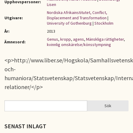
Upphovspersoner:
Lisen
Nordiska Afrikainstitutet, Conflict,
Utgivare:
Displacement and Transformation
|
University of Gothenburg
|
Stockholm
År:
2013
Genus
,
kropp
,
agens
,
Mänskliga rättigheter
,
Ämnesord:
kvinnlig omskärelse/könsstympning
<p>http://www.liber.se/Hogskola/Samhallsvetens
och-
humaniora/Statsvetenskap/Statsvetenskap/Interna
relationer/</p>
Sök
Sök
SÖKFORMULÄR
SENAST INLAGT