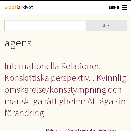
Hoppa till huvudinnehåll
Global
arkivet
MENU
TIDSKRIFTER
Sök
Sök
Sökformulär
GEOGRAFI
agens
UTBLICK
Internationella Relationer.
UPPHOVSRÄTT
Könskritiska perspektiv. : Kvinnlig
OM OSS
omskärelse/könsstympning och
mänskliga rättigheter: Att äga sin
KONTAKT
förändring
Malmström, Maria Frederika
|
Dellenborg,