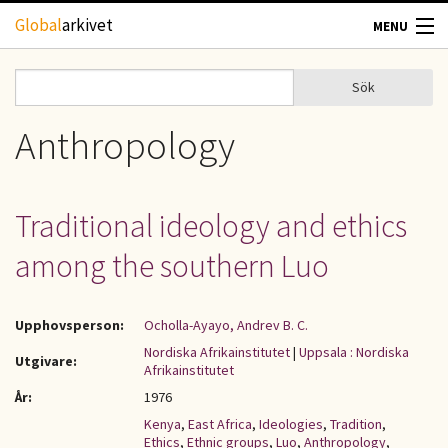
Hoppa till huvudinnehåll
Global
arkivet
MENU
TIDSKRIFTER
Sök
Sök
Sökformulär
GEOGRAFI
Anthropology
UTBLICK
Traditional ideology and ethics
UPPHOVSRÄTT
among the southern Luo
OM OSS
Upphovsperson:
Ocholla-Ayayo, Andrev B. C.
KONTAKT
Nordiska Afrikainstitutet
|
Uppsala : Nordiska
Utgivare:
Afrikainstitutet
År:
1976
Kenya
,
East Africa
,
Ideologies
,
Tradition
,
Ethics
,
Ethnic groups
,
Luo
,
Anthropology
,