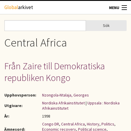
Hoppa till huvudinnehåll
Global
arkivet
MENU
TIDSKRIFTER
Sök
Sök
Sökformulär
GEOGRAFI
Central Africa
UTBLICK
Från Zaire till Demokratiska
UPPHOVSRÄTT
republiken Kongo
OM OSS
Upphovsperson:
Nzongola-Ntalaja, Georges
KONTAKT
Nordiska Afrikainstitutet
|
Uppsala : Nordiska
Utgivare:
Afrikainstitutet
År:
1998
Congo DR
,
Central Africa
,
History
,
Politics
,
Ämnesord:
Economic recovery
,
Political science
,