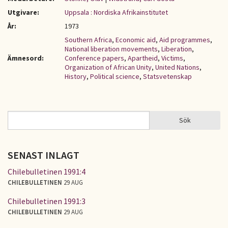
Utgivare:
Uppsala : Nordiska Afrikainstitutet
År:
1973
Southern Africa
,
Economic aid
,
Aid programmes
,
National liberation movements
,
Liberation
,
Ämnesord:
Conference papers
,
Apartheid
,
Victims
,
Organization of African Unity
,
United Nations
,
History
,
Political science
,
Statsvetenskap
Sök
Sök
SÖKFORMULÄR
SENAST INLAGT
Chilebulletinen 1991:4
CHILEBULLETINEN
29 AUG
Chilebulletinen 1991:3
CHILEBULLETINEN
29 AUG