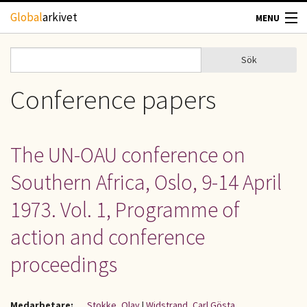
Hoppa till huvudinnehåll
Global
arkivet
MENU
TIDSKRIFTER
Sök
Sök
Sökformulär
GEOGRAFI
Conference papers
UTBLICK
The UN-OAU conference on
UPPHOVSRÄTT
Southern Africa, Oslo, 9-14 April
OM OSS
1973. Vol. 1, Programme of
action and conference
KONTAKT
proceedings
Medarbetare:
Stokke, Olav
|
Widstrand, Carl Gösta