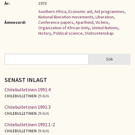
År:
1973
Southern Africa
,
Economic aid
,
Aid programmes
,
National liberation movements
,
Liberation
,
Ämnesord:
Conference papers
,
Apartheid
,
Victims
,
Organization of African Unity
,
United Nations
,
History
,
Political science
,
Statsvetenskap
Sök
Sök
SÖKFORMULÄR
SENAST INLAGT
Chilebulletinen 1991:4
CHILEBULLETINEN
29 AUG
Chilebulletinen 1991:3
CHILEBULLETINEN
29 AUG
Chilebulletinen 1991:1-2
CHILEBULLETINEN
29 AUG