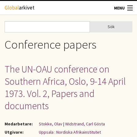
Hoppa till huvudinnehåll
Global
arkivet
MENU
TIDSKRIFTER
Sök
Sök
Sökformulär
GEOGRAFI
Conference papers
UTBLICK
The UN-OAU conference on
UPPHOVSRÄTT
Southern Africa, Oslo, 9-14 April
OM OSS
1973. Vol. 2, Papers and
documents
KONTAKT
Medarbetare:
Stokke, Olav
|
Widstrand, Carl Gösta
Utgivare:
Uppsala : Nordiska Afrikainstitutet