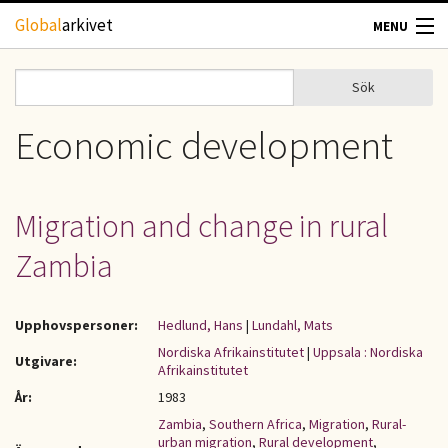
Hoppa till huvudinnehåll
Global
arkivet
MENU
TIDSKRIFTER
Sök
Sök
Sökformulär
GEOGRAFI
Economic development
UTBLICK
Migration and change in rural
UPPHOVSRÄTT
Zambia
OM OSS
Upphovspersoner:
Hedlund, Hans
|
Lundahl, Mats
KONTAKT
Nordiska Afrikainstitutet
|
Uppsala : Nordiska
Utgivare:
Afrikainstitutet
År:
1983
Zambia
,
Southern Africa
,
Migration
,
Rural-
urban migration
,
Rural development
,