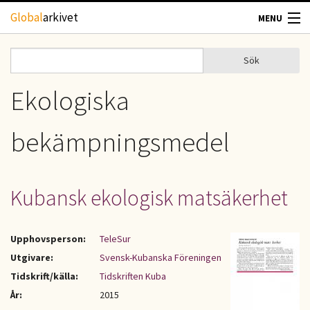
Hoppa till huvudinnehåll
Global
arkivet
MENU
TIDSKRIFTER
Sök
Sök
Sökformulär
GEOGRAFI
Ekologiska
UTBLICK
bekämpningsmedel
UPPHOVSRÄTT
Kubansk ekologisk matsäkerhet
OM OSS
KONTAKT
Upphovsperson:
TeleSur
Utgivare:
Svensk-Kubanska Föreningen
Tidskrift/källa:
Tidskriften Kuba
År:
2015