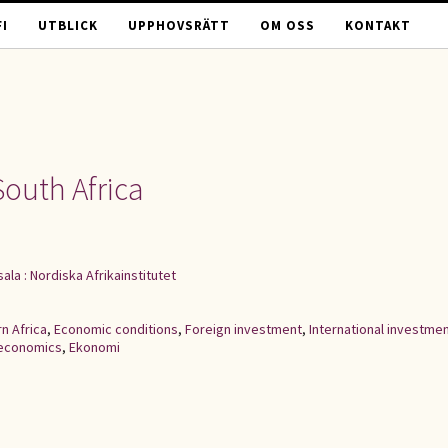
I
UTBLICK
UPPHOVSRÄTT
OM OSS
KONTAKT
South Africa
ala : Nordiska Afrikainstitutet
n Africa
,
Economic conditions
,
Foreign investment
,
International investme
 economics
,
Ekonomi