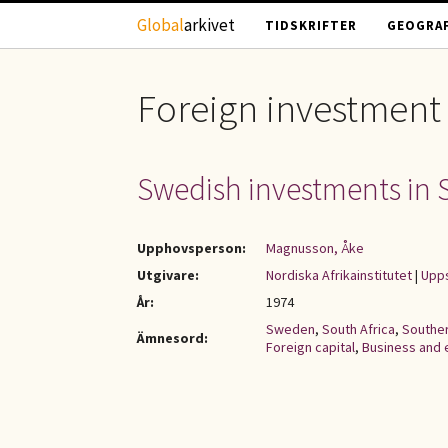
Hoppa till huvudinnehåll
Global
arkivet
TIDSKRIFTER
GEOGRAF
Foreign investment
Swedish investments in 
Upphovsperson:
Magnusson, Åke
Utgivare:
Nordiska Afrikainstitutet
|
Upps
År:
1974
Sweden
,
South Africa
,
Souther
Ämnesord:
Foreign capital
,
Business and