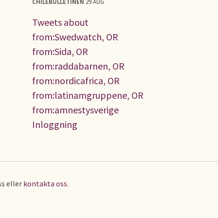
CHILEBULLETINEN
29 AUG
Tweets about
from:Swedwatch, OR
from:Sida, OR
from:raddabarnen, OR
from:nordicafrica, OR
from:latinamgruppene, OR
from:amnestysverige
Inloggning
s eller
kontakta oss
.