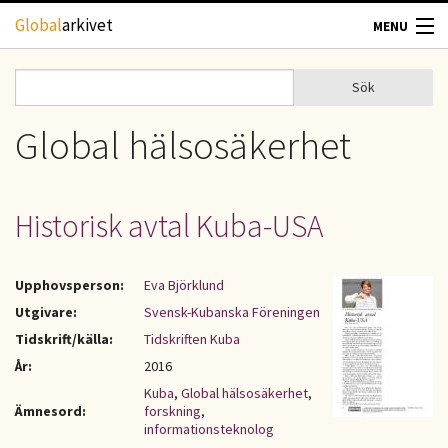
Hoppa till huvudinnehåll
Global
arkivet
MENU
TIDSKRIFTER
Sök
Sök
Sökformulär
GEOGRAFI
Global hälsosäkerhet
UTBLICK
Historisk avtal Kuba-USA
UPPHOVSRÄTT
Upphovsperson:
Eva Björklund
OM OSS
Utgivare:
Svensk-Kubanska Föreningen
Tidskrift/källa:
Tidskriften Kuba
KONTAKT
År:
2016
Kuba
,
Global hälsosäkerhet
,
Ämnesord:
forskning
,
informationsteknolog