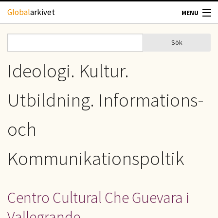
Hoppa till huvudinnehåll
Global
arkivet
MENU
TIDSKRIFTER
Sök
Sök
Sökformulär
GEOGRAFI
Ideologi. Kultur.
UTBLICK
Utbildning. Informations-
UPPHOVSRÄTT
och
OM OSS
Kommunikationspoltik
KONTAKT
Centro Cultural Che Guevara i
Vallegrande