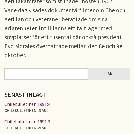
gerillakamrater som stupade i hösten 1967.
Varje dag visades dokumentärfilmer om Che och
gerillan och veteraner berättade om sina
erfarenheter. Intill fanns ett tältläger med
sovplatser för ett tusental där också president
Evo Morales övernattade mellan den 8e och 9e
oktober.
Sök
Sök
SÖKFORMULÄR
SENAST INLAGT
Chilebulletinen 1991:4
CHILEBULLETINEN
29 AUG
Chilebulletinen 1991:3
CHILEBULLETINEN
29 AUG