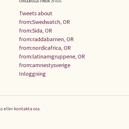
CHILEBULLETINEN
29 AUG
Tweets about
from:Swedwatch, OR
from:Sida, OR
from:raddabarnen, OR
from:nordicafrica, OR
from:latinamgruppene, OR
from:amnestysverige
Inloggning
s eller
kontakta oss
.