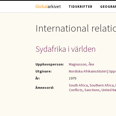
Hoppa till huvudinnehåll
Global
arkivet
TIDSKRIFTER
GEOGRAF
International relati
Sydafrika i världen
Upphovsperson:
Magnusson, Åke
Utgivare:
Nordiska Afrikainstitutet
|
Upps
År:
1979
South Africa
,
Southern Africa
,
Ämnesord:
Conflicts
,
Sanctions
,
United Na