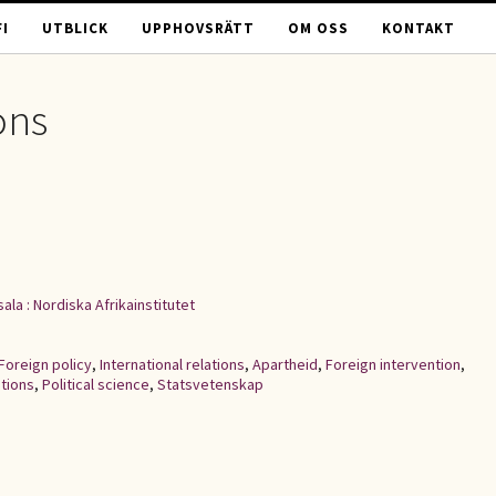
I
UTBLICK
UPPHOVSRÄTT
OM OSS
KONTAKT
ons
ala : Nordiska Afrikainstitutet
Foreign policy
,
International relations
,
Apartheid
,
Foreign intervention
,
tions
,
Political science
,
Statsvetenskap