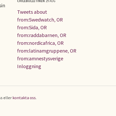
CHILEBULLETINEN
29 AUG
sin
Tweets about
from:Swedwatch, OR
from:Sida, OR
from:raddabarnen, OR
from:nordicafrica, OR
from:latinamgruppene, OR
from:amnestysverige
Inloggning
s eller
kontakta oss
.