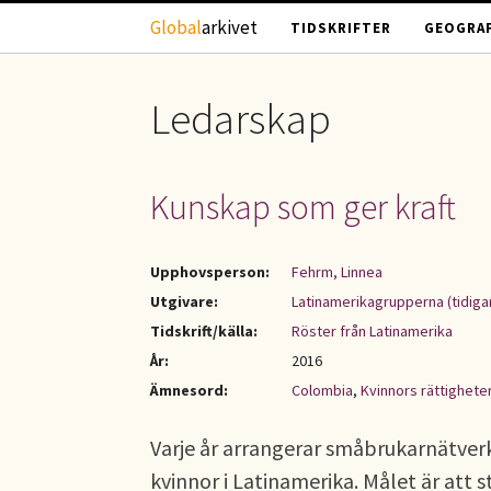
Hoppa till huvudinnehåll
Global
arkivet
TIDSKRIFTER
GEOGRAF
Ledarskap
Kunskap som ger kraft
Upphovsperson:
Fehrm, Linnea
Utgivare:
Latinamerikagrupperna (tidiga
Tidskrift/källa:
Röster från Latinamerika
År:
2016
Ämnesord:
Colombia
,
Kvinnors rättighete
Varje år arrangerar småbrukarnätver
kvinnor i Latinamerika. Målet är att s