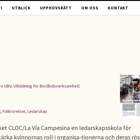
I
UTBLICK
UPPHOVSRÄTT
OM OSS
KONTAKT
re UBV, Utbildning för Biståndsverksamhet)
r
,
Folkrörelser
,
Ledarskap
ket CLOC/La Vía Campesina en ledarskapsskola för
tärka kvinnornas roll i organisa-tionerna och deras röst