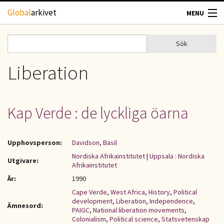
Hoppa till huvudinnehåll
Global
arkivet
MENU
TIDSKRIFTER
Sök
Sök
Sökformulär
GEOGRAFI
Liberation
UTBLICK
Kap Verde : de lyckliga öarna
UPPHOVSRÄTT
Upphovsperson:
Davidson, Basil
OM OSS
Nordiska Afrikainstitutet
|
Uppsala : Nordiska
Utgivare:
Afrikainstitutet
KONTAKT
År:
1990
Cape Verde
,
West Africa
,
History
,
Political
development
,
Liberation
,
Independence
,
Ämnesord:
PAIGC
,
National liberation movements
,
Colonialism
,
Political science
,
Statsvetenskap