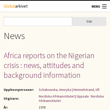
Hoppa till huvudinnehåll
Global
arkivet
MENU
TIDSKRIFTER
Sök
Sök
Sökformulär
GEOGRAFI
News
UTBLICK
Africa reports on the Nigerian
UPPHOVSRÄTT
crisis : news, attitudes and
OM OSS
background information
KONTAKT
Upphovspersoner:
Schabowska, Henryka
|
Himmelstrand, Ulf
Nordiska Afrikainstitutet
|
Uppsala : Nordiska
Utgivare:
Afrikainstitutet
År:
1978