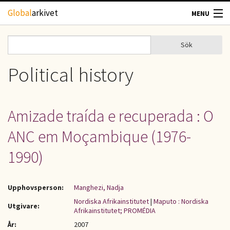
Hoppa till huvudinnehåll
Global
arkivet
MENU
TIDSKRIFTER
Sök
Sök
Sökformulär
GEOGRAFI
Political history
UTBLICK
Amizade traída e recuperada : O
UPPHOVSRÄTT
ANC em Moçambique (1976-
OM OSS
1990)
KONTAKT
Upphovsperson:
Manghezi, Nadja
Nordiska Afrikainstitutet
|
Maputo : Nordiska
Utgivare:
Afrikainstitutet; PROMÉDIA
År:
2007