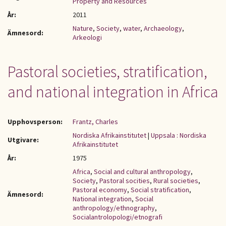
Property and Resources
År:
2011
Nature
,
Society
,
water
,
Archaeology
,
Ämnesord:
Arkeologi
Pastoral societies, stratification,
and national integration in Africa
Upphovsperson:
Frantz, Charles
Nordiska Afrikainstitutet
|
Uppsala : Nordiska
Utgivare:
Afrikainstitutet
År:
1975
Africa
,
Social and cultural anthropology
,
Society
,
Pastoral socities
,
Rural societies
,
Pastoral economy
,
Social stratification
,
Ämnesord:
National integration
,
Social
anthropology/ethnography
,
Socialantrolopologi/etnografi