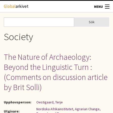
Hoppa till huvudinnehåll
Global
arkivet
MENU
TIDSKRIFTER
Sök
Sök
Sökformulär
GEOGRAFI
Society
UTBLICK
The Nature of Archaeology:
UPPHOVSRÄTT
Beyond the Linguistic Turn :
OM OSS
(Comments on discussion article
by Brit Solli)
KONTAKT
Upphovsperson:
Oestigaard, Terje
Nordiska Afrikainstitutet, Agrarian Change,
Utgivare: