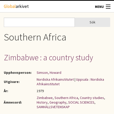
Hoppa till huvudinnehåll
Global
arkivet
MENU
TIDSKRIFTER
Sök
Sök
Sökformulär
GEOGRAFI
Southern Africa
UTBLICK
Zimbabwe : a country study
UPPHOVSRÄTT
Upphovsperson:
Simson, Howard
OM OSS
Nordiska Afrikainstitutet
|
Uppsala : Nordiska
Utgivare:
Afrikainstitutet
KONTAKT
År:
1979
Zimbabwe
,
Southern Africa
,
Country studies
,
Ämnesord:
History
,
Geography
,
SOCIAL SCIENCES
,
SAMHÄLLSVETENSKAP