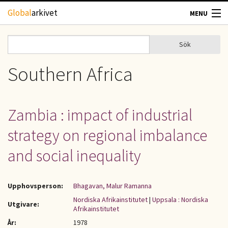
Hoppa till huvudinnehåll
Global
arkivet
MENU
TIDSKRIFTER
Sök
Sök
Sökformulär
GEOGRAFI
Southern Africa
UTBLICK
Zambia : impact of industrial
UPPHOVSRÄTT
strategy on regional imbalance
OM OSS
and social inequality
KONTAKT
Upphovsperson:
Bhagavan, Malur Ramanna
Nordiska Afrikainstitutet
|
Uppsala : Nordiska
Utgivare:
Afrikainstitutet
År:
1978