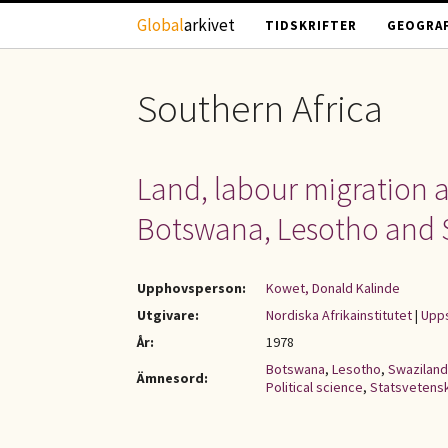
Hoppa till huvudinnehåll
Global
arkivet
TIDSKRIFTER
GEOGRAF
Southern Africa
Land, labour migration an
Botswana, Lesotho and 
Upphovsperson:
Kowet, Donald Kalinde
Utgivare:
Nordiska Afrikainstitutet
|
Upps
År:
1978
Botswana
,
Lesotho
,
Swaziland
Ämnesord:
Political science
,
Statsvetens