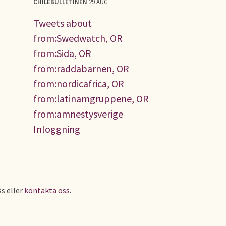
CHILEBULLETINEN
29 AUG
Tweets about
from:Swedwatch, OR
from:Sida, OR
from:raddabarnen, OR
from:nordicafrica, OR
from:latinamgruppene, OR
from:amnestysverige
Inloggning
s eller
kontakta oss
.