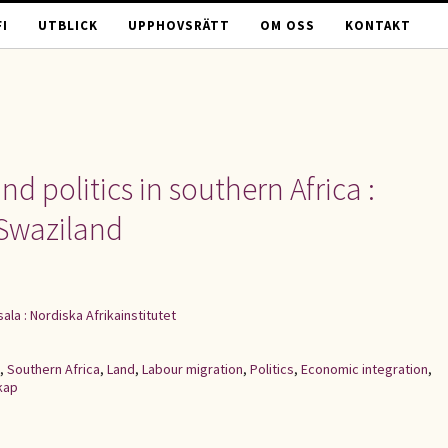
I
UTBLICK
UPPHOVSRÄTT
OM OSS
KONTAKT
d politics in southern Africa :
Swaziland
ala : Nordiska Afrikainstitutet
,
Southern Africa
,
Land
,
Labour migration
,
Politics
,
Economic integration
,
kap