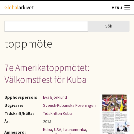
Hoppa till huvudinnehåll
Global
arkivet
MENU
TIDSKRIFTER
Sök
Sök
Sökformulär
GEOGRAFI
toppmöte
UTBLICK
7e Amerikatoppmötet:
UPPHOVSRÄTT
Välkomstfest för Kuba
OM OSS
Upphovsperson:
Eva Björklund
KONTAKT
Utgivare:
Svensk-Kubanska Föreningen
Tidskrift/källa:
Tidskriften Kuba
År:
2015
Kuba
,
USA
,
Latinamerika
,
Ämnesord: