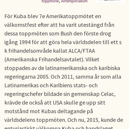
toppmöte
,
Antiimperialism
För Kuba blev 7e Amerikatoppmötet en
välkomstfest efter att ha varit utestängd från
dessa toppmöten som Bush den förste drog
igång 1994 för att göra hela världsdelen till ett s
k frihandelsområde kallat ALCA/FTAA
(Amerikanska Frihandelsavtalet). Vilket
stoppades av de latinamerikanska och karibiska
regeringarna 2005. Och 2011, samma år som alla
Latinamerikas och Karibiens stats- och
regeringschefer bildade sin gemenskap Celac,
krävde de också att USA skulle ge upp sitt
motstånd mot Kubas deltagande på
världsdelens toppmöten. Och nu, 2015, kunde de
entusiastiskt välkomna Kuba och handslaget