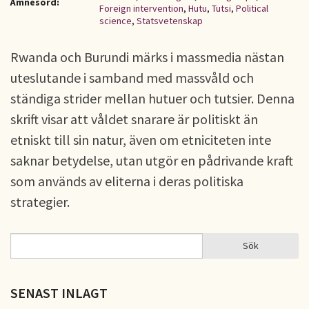
Ämnesord:
Foreign intervention
,
Hutu
,
Tutsi
,
Political
science
,
Statsvetenskap
Rwanda och Burundi märks i massmedia nästan
uteslutande i samband med massvåld och
ständiga strider mellan hutuer och tutsier. Denna
skrift visar att våldet snarare är politiskt än
etniskt till sin natur, även om etniciteten inte
saknar betydelse, utan utgör en pådrivande kraft
som används av eliterna i deras politiska
strategier.
Sök
Sök
SÖKFORMULÄR
SENAST INLAGT