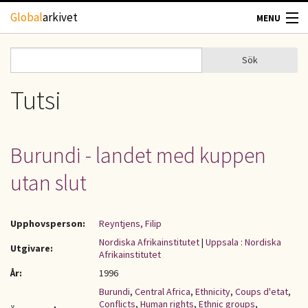
Hoppa till huvudinnehåll
Global
arkivet
MENU
TIDSKRIFTER
Sök
Sök
Sökformulär
GEOGRAFI
Tutsi
UTBLICK
Burundi - landet med kuppen
UPPHOVSRÄTT
utan slut
OM OSS
Upphovsperson:
Reyntjens, Filip
KONTAKT
Nordiska Afrikainstitutet
|
Uppsala : Nordiska
Utgivare:
Afrikainstitutet
År:
1996
Burundi
,
Central Africa
,
Ethnicity
,
Coups d'etat
,
Conflicts
,
Human rights
,
Ethnic groups
,