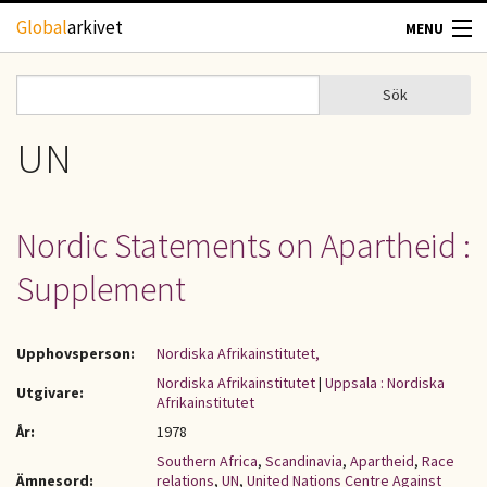
Hoppa till huvudinnehåll
Global
arkivet
MENU
TIDSKRIFTER
Sök
Sök
Sökformulär
GEOGRAFI
UN
UTBLICK
Nordic Statements on Apartheid :
UPPHOVSRÄTT
Supplement
OM OSS
Upphovsperson:
Nordiska Afrikainstitutet,
KONTAKT
Nordiska Afrikainstitutet
|
Uppsala : Nordiska
Utgivare:
Afrikainstitutet
År:
1978
Southern Africa
,
Scandinavia
,
Apartheid
,
Race
Ämnesord:
relations
,
UN
,
United Nations Centre Against