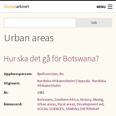
Hoppa till huvudinnehåll
Global
arkivet
MENU
TIDSKRIFTER
Sök
Sök
Sökformulär
GEOGRAFI
Urban areas
UTBLICK
Hur ska det gå för Botswana?
UPPHOVSRÄTT
Upphovsperson:
Bjelfvenstam, Bo
OM OSS
Nordiska Afrikainstitutet
|
Uppsala : Nordiska
Utgivare:
Afrikainstitutet
KONTAKT
År:
1981
Botswana
,
Southern Africa
,
History
,
Mining
,
Ämnesord:
Urban areas
,
Rural areas
,
Development aid
,
SOCIAL SCIENCES
,
SAMHÄLLSVETENSKAP