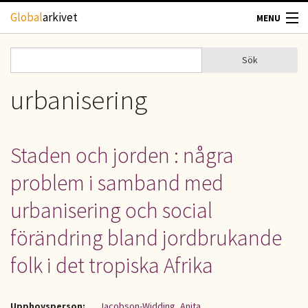
Hoppa till huvudinnehåll
Global
arkivet
MENU
TIDSKRIFTER
Sök
Sök
Sökformulär
GEOGRAFI
urbanisering
UTBLICK
Staden och jorden : några
UPPHOVSRÄTT
problem i samband med
OM OSS
urbanisering och social
förändring bland jordbrukande
KONTAKT
folk i det tropiska Afrika
Upphovsperson:
Jacobson-Widding, Anita