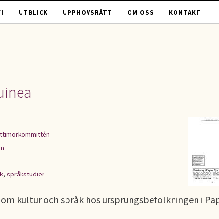
I
UTBLICK
UPPHOVSRÄTT
OM OSS
KONTAKT
uinea
ttimorkommittén
on
lk
,
språkstudier
 om kultur och språk hos ursprungsbefolkningen i Pa