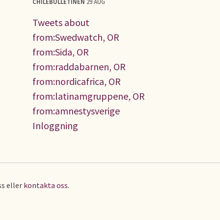
CHILEBULLETINEN
29 AUG
Tweets about
from:Swedwatch, OR
from:Sida, OR
from:raddabarnen, OR
from:nordicafrica, OR
from:latinamgruppene, OR
from:amnestysverige
Inloggning
s eller
kontakta oss
.