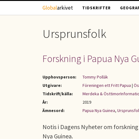
Hoppa till huvudinnehåll
Global
arkivet
TIDSKRIFTER
GEOGRAF
Ursprunsfolk
Forskning i Papua Nya G
Upphovsperson:
Tommy Pollák
Utgivare:
Föreningen ett Fritt Papua
|
Ös
Tidskrift/källa:
Merdeka & ÖsttimorInformati
År:
2019
Ämnesord:
Papua Nya Guinea
,
Ursprunsfo
Notis i Dagens Nyheter om forskning
Nya Guinea.