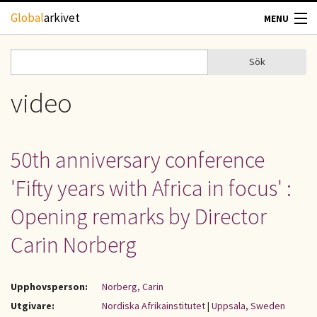
Hoppa till huvudinnehåll
Global
arkivet
MENU
TIDSKRIFTER
Sök
Sök
Sökformulär
GEOGRAFI
video
UTBLICK
50th anniversary conference
UPPHOVSRÄTT
'Fifty years with Africa in focus' :
OM OSS
Opening remarks by Director
Carin Norberg
KONTAKT
Upphovsperson:
Norberg, Carin
Utgivare:
Nordiska Afrikainstitutet
|
Uppsala, Sweden