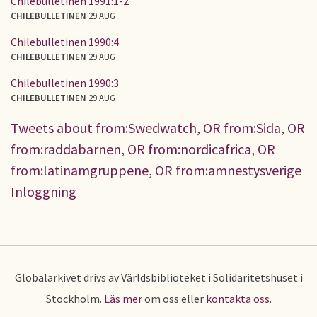
Chilebulletinen 1991:1-2
CHILEBULLETINEN
29 AUG
Chilebulletinen 1990:4
CHILEBULLETINEN
29 AUG
Chilebulletinen 1990:3
CHILEBULLETINEN
29 AUG
Tweets about from:Swedwatch, OR from:Sida, OR
from:raddabarnen, OR from:nordicafrica, OR
from:latinamgruppene, OR from:amnestysverige
Inloggning
Globalarkivet drivs av Världsbiblioteket i Solidaritetshuset i
Stockholm.
Läs mer
om oss eller
kontakta oss
.