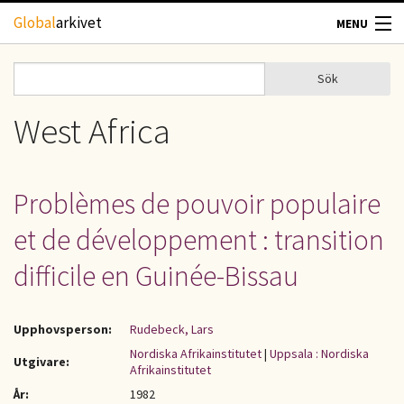
Hoppa till huvudinnehåll
Global
arkivet
MENU
TIDSKRIFTER
Sök
Sök
Sökformulär
GEOGRAFI
West Africa
UTBLICK
Problèmes de pouvoir populaire
UPPHOVSRÄTT
et de développement : transition
OM OSS
difficile en Guinée-Bissau
KONTAKT
Upphovsperson:
Rudebeck, Lars
Nordiska Afrikainstitutet
|
Uppsala : Nordiska
Utgivare:
Afrikainstitutet
År:
1982