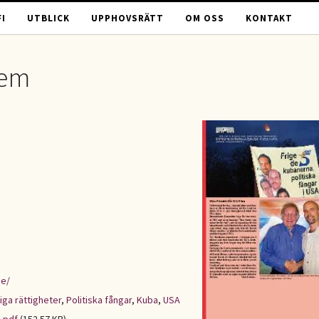
I
UTBLICK
UPPHOVSRÄTT
OM OSS
KONTAKT
Fem
se/
iga rättigheter
,
Politiska fångar
,
Kuba
,
USA