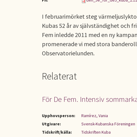
Fil:
den_5e_for_de5_kuba_2.11
I februarimörket steg värmeljuslykto
Kubas 52 år av självständighet och f
Fem inledde 2011 med en ny kampanj
promenerade vi med stora banderoller
Observatorielunden.
Relaterat
För De Fem. Intensiv sommar
Upphovsperson:
Ramírez, Vania
Utgivare:
Svensk-Kubanska Föreningen
Tidskrift/källa:
Tidskriften Kuba