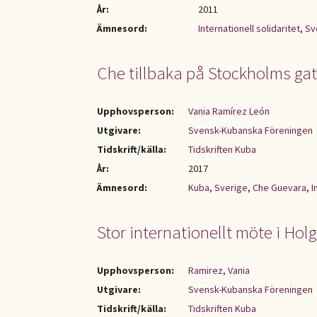
År:
2011
Ämnesord:
Internationell solidaritet
,
Sv
Che tillbaka på Stockholms ga
Upphovsperson:
Vania Ramírez León
Utgivare:
Svensk-Kubanska Föreningen
Tidskrift/källa:
Tidskriften Kuba
År:
2017
Ämnesord:
Kuba
,
Sverige
,
Che Guevara
,
I
Stor internationellt möte i Hol
Upphovsperson:
Ramirez, Vania
Utgivare:
Svensk-Kubanska Föreningen
Tidskrift/källa:
Tidskriften Kuba