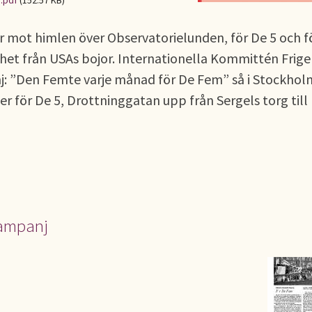
.pdf
(152.57 KB)
r mot himlen över Observatorielunden, för De 5 och f
rihet från USAs bojor. Internationella Kommittén Frige
: ”Den Femte varje månad för De Fem” så i Stockhol
 för De 5, Drottninggatan upp från Sergels torg till
kampanj