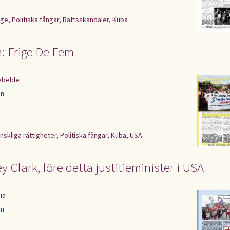
ige
,
Politiska fångar
,
Rättsskandaler
,
Kuba
n: Frige De Fem
ebelde
en
nskliga rättigheter
,
Politiska fångar
,
Kuba
,
USA
 Clark, före detta justitieminister i USA
ia
en