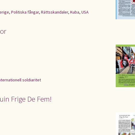
erige
,
Politiska fångar
,
Rättsskandaler
,
Kuba
,
USA
tor
nternationell soldiaritet
guin Frige De Fem!