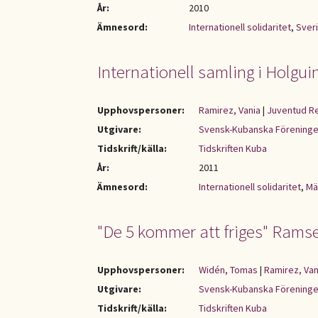
År:
2010
Ämnesord:
Internationell solidaritet
,
Sver
Internationell samling i Holgui
Upphovspersoner:
Ramirez, Vania
|
Juventud R
Utgivare:
Svensk-Kubanska Förening
Tidskrift/källa:
Tidskriften Kuba
År:
2011
Ämnesord:
Internationell solidaritet
,
Mä
"De 5 kommer att friges" Ramsey
Upphovspersoner:
Widén, Tomas
|
Ramirez, Van
Utgivare:
Svensk-Kubanska Förening
Tidskrift/källa:
Tidskriften Kuba