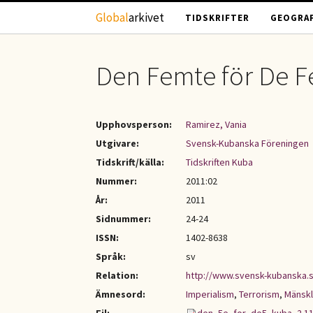
Hoppa till huvudinnehåll
Global
arkivet
TIDSKRIFTER
GEOGRAF
Den Femte för De 
Upphovsperson:
Ramirez, Vania
Utgivare:
Svensk-Kubanska Föreningen
Tidskrift/källa:
Tidskriften Kuba
Nummer:
2011:02
År:
2011
Sidnummer:
24-24
ISSN:
1402-8638
Språk:
sv
Relation:
http://www.svensk-kubanska.
Ämnesord:
Imperialism
,
Terrorism
,
Mänskl