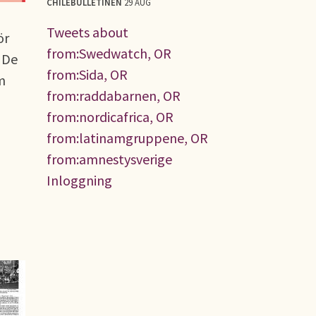
CHILEBULLETINEN
29 AUG
Tweets about
ör
from:Swedwatch, OR
 De
from:Sida, OR
m
from:raddabarnen, OR
from:nordicafrica, OR
from:latinamgruppene, OR
from:amnestysverige
Inloggning