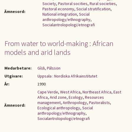
Society
,
Pastoral socities
,
Rural societies
,
Pastoral economy
,
Social stratification
,
Ämnesord:
National integration
,
Social
anthropology/ethnography
,
Socialantrolopologi/etnografi
From water to world-making : African
models and arid lands
Medarbetare:
Gísli, Pálsson
Utgivare:
Uppsala : Nordiska Afrikainstitutet
År:
1990
Cape Verde
,
West Africa
,
Northeast Africa
,
East
Africa
,
Arid zone
,
Ecology
,
Resources
management
,
Anthropology
,
Pastoralists
,
Ämnesord:
Ecological anthropology
,
Social
anthropology/ethnography
,
Socialantrolopologi/etnografi