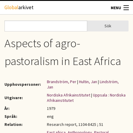
Hoppa till huvudinnehåll
Global
arkivet
MENU
TIDSKRIFTER
Sök
Sök
Sökformulär
GEOGRAFI
Aspects of agro-
UTBLICK
pastoralism in East Africa
UPPHOVSRÄTT
Brandström, Per
|
Hultin, Jan
|
Lindström,
Upphovspersoner:
OM OSS
Jan
Nordiska Afrikainstitutet
|
Uppsala : Nordiska
Utgivare:
Afrikainstitutet
KONTAKT
År:
1979
Språk:
eng
Relation:
Research report, 1104-8425 ; 51
East africa
,
Anthropology
,
Pastoral