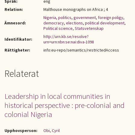
Språk:
eng
Relation:
Malthouse monographs on Africa ; 4
Nigeria
,
politics
,
government
,
foreign poligy
,
Ämnesord:
democracy
,
elections
,
political development
,
Political science
,
Statsvetenskap
http://urn.kb.se/resolve?
Identifikator:
urn=urn:nbn:se:nai:diva-1098
Rättigheter:
info:eu-repo/semantics/restrictedAccess
Relaterat
Leadership in local communities in
historical perspective : pre-colonial and
colonial Nigeria
Upphovsperson:
Obi, Cyril