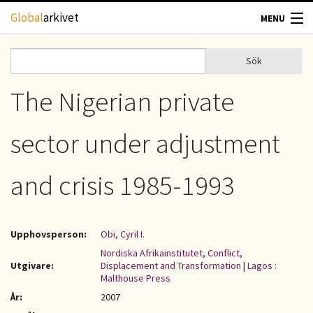
Hoppa till huvudinnehåll
Global
arkivet
MENU
TIDSKRIFTER
Sök
Sök
Sökformulär
GEOGRAFI
The Nigerian private
UTBLICK
sector under adjustment
UPPHOVSRÄTT
and crisis 1985-1993
OM OSS
Upphovsperson:
Obi, Cyril I.
KONTAKT
Nordiska Afrikainstitutet, Conflict,
Utgivare:
Displacement and Transformation
|
Lagos :
Malthouse Press
År:
2007