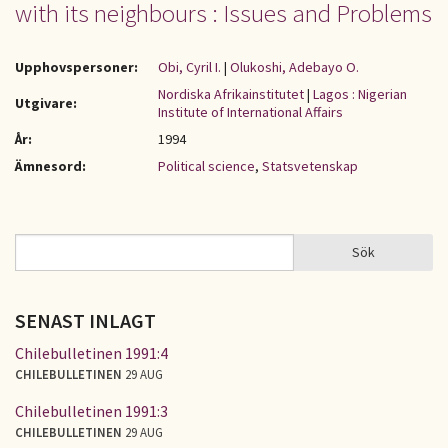
with its neighbours : Issues and Problems
Upphovspersoner:
Obi, Cyril I.
|
Olukoshi, Adebayo O.
Nordiska Afrikainstitutet
|
Lagos : Nigerian
Utgivare:
Institute of International Affairs
År:
1994
Ämnesord:
Political science
,
Statsvetenskap
Sök
Sök
SÖKFORMULÄR
SENAST INLAGT
Chilebulletinen 1991:4
CHILEBULLETINEN
29 AUG
Chilebulletinen 1991:3
CHILEBULLETINEN
29 AUG