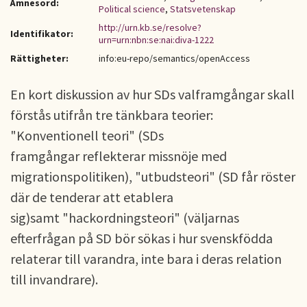
Ämnesord:
Political science
,
Statsvetenskap
http://urn.kb.se/resolve?
Identifikator:
urn=urn:nbn:se:nai:diva-1222
Rättigheter:
info:eu-repo/semantics/openAccess
En kort diskussion av hur SDs valframgångar skall
förstås utifrån tre tänkbara teorier:
"Konventionell teori" (SDs
framgångar reflekterar missnöje med
migrationspolitiken), "utbudsteori" (SD får röster
där de tenderar att etablera
sig)samt "hackordningsteori" (väljarnas
efterfrågan på SD bör sökas i hur svenskfödda
relaterar till varandra, inte bara i deras relation
till invandrare).