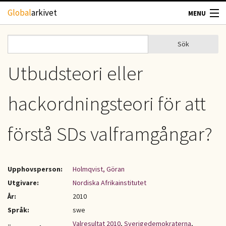
Hoppa till huvudinnehåll
Global
arkivet
MENU
TIDSKRIFTER
Sök
Sök
Sökformulär
GEOGRAFI
Utbudsteori eller
UTBLICK
hackordningsteori för att
UPPHOVSRÄTT
förstå SDs valframgångar?
OM OSS
Upphovsperson:
Holmqvist, Göran
KONTAKT
Utgivare:
Nordiska Afrikainstitutet
År:
2010
Språk:
swe
Valresultat 2010
,
Sverigedemokraterna
,