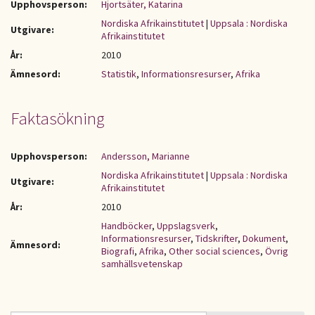
Upphovsperson:
Hjortsäter, Katarina
Nordiska Afrikainstitutet
|
Uppsala : Nordiska
Utgivare:
Afrikainstitutet
År:
2010
Ämnesord:
Statistik
,
Informationsresurser
,
Afrika
Faktasökning
Upphovsperson:
Andersson, Marianne
Nordiska Afrikainstitutet
|
Uppsala : Nordiska
Utgivare:
Afrikainstitutet
År:
2010
Handböcker
,
Uppslagsverk
,
Informationsresurser
,
Tidskrifter
,
Dokument
,
Ämnesord:
Biografi
,
Afrika
,
Other social sciences
,
Övrig
samhällsvetenskap