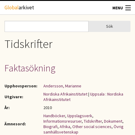
Hoppa till huvudinnehåll
Global
arkivet
MENU
TIDSKRIFTER
Sök
Sök
Sökformulär
GEOGRAFI
Tidskrifter
UTBLICK
Faktasökning
UPPHOVSRÄTT
Upphovsperson:
Andersson, Marianne
OM OSS
Nordiska Afrikainstitutet
|
Uppsala : Nordiska
Utgivare:
Afrikainstitutet
KONTAKT
År:
2010
Handböcker
,
Uppslagsverk
,
Informationsresurser
,
Tidskrifter
,
Dokument
,
Ämnesord:
Biografi
,
Afrika
,
Other social sciences
,
Övrig
samhällsvetenskap