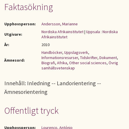
Faktasökning
Upphovsperson:
Andersson, Marianne
Nordiska Afrikainstitutet
|
Uppsala : Nordiska
Utgivare:
Afrikainstitutet
År:
2010
Handböcker
,
Uppslagsverk
,
Informationsresurser
,
Tidskrifter
,
Dokument
,
Ämnesord:
Biografi
,
Afrika
,
Other social sciences
,
Övrig
samhällsvetenskap
Innehåll: Inledning -- Landorientering --
Ämnesorientering
Offentligt tryck
Upphovsperson:
Lourenço, António