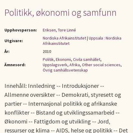
Politikk, økonomi og samfunn
Upphovsperson:
Eriksen, Tore Linné
Nordiska Afrikainstitutet
|
Uppsala : Nordiska
Utgivare:
Afrikainstitutet
År:
2010
Politik
,
Ekonomi
,
Civila samhället
,
Ämnesord:
Uppslagsverk
,
Afrika
,
Other social sciences
,
Övrig samhällsvetenskap
Innehåll: Innledning -- Introduksjoner --
Allmenne oversikter -- Demokrati, styresett og
partier -- Internasjonal politikk og afrikanske
konflikter -- Bistand og utviklingssamarbeid --
Økonomi -- Fattigdom og utvikling -- Jord,
ressurser og klima -- AIDS, helse og politikk -- Det