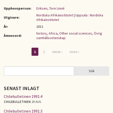
Upphovsperson:
Eriksen, Tore Linné
Nordiska Afrikainstitutet
|
Uppsala : Nordiska
Utgivare:
Afrikainstitutet
År:
2011
history
,
Africa
,
Other social sciences
,
Övrig
Ämnesord:
samhällsvetenskap
1
2
nästa ›
sista »
Sidor
Sök
Sök
SÖKFORMULÄR
SENAST INLAGT
Chilebulletinen 1991:4
CHILEBULLETINEN
29 AUG
Chilebulletinen 1991:3