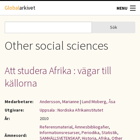
Hoppa till huvudinnehåll
Global
arkivet
MENU
TIDSKRIFTER
Sök
Sök
Sökformulär
GEOGRAFI
Other social sciences
UTBLICK
Att studera Afrika : vägar till
UPPHOVSRÄTT
källorna
OM OSS
Medarbetare:
Andersson, Marianne
|
Lund Moberg, Åsa
KONTAKT
Utgivare:
Uppsala : Nordiska Afrikainstitutet
År:
2010
Referensmaterial
,
Ämnesbibliogafier
,
Informationsresurser
,
Periodika
,
Statistik
,
Ämnesord:
SAMHÄLLSVETENSKAP
,
Historia
,
Afrika
,
Other