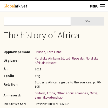
Hoppa till huvudinnehåll
Global
arkivet
MENU
TIDSKRIFTER
Sök
Sök
Sökformulär
GEOGRAFI
The history of Africa
UTBLICK
Upphovsperson:
Eriksen, Tore Linné
UPPHOVSRÄTT
Nordiska Afrikainstitutet
|
Uppsala : Nordiska
Utgivare:
Afrikainstitutet
År:
2011
OM OSS
Språk:
eng
Studying Africa : a guide to the sources, p. 70-
KONTAKT
Relation:
105
history
,
Africa
,
Other social sciences
,
Övrig
Ämnesord:
samhällsvetenskap
Identifikator:
urn:isbn:9789171066862